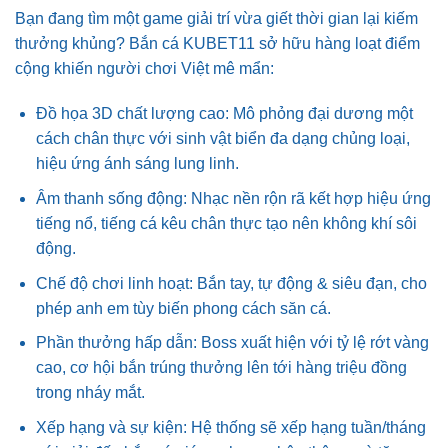
Bạn đang tìm một game giải trí vừa giết thời gian lại kiếm
thưởng khủng? Bắn cá KUBET11 sở hữu hàng loạt điểm
cộng khiến người chơi Việt mê mẩn:
Đồ họa 3D chất lượng cao: Mô phỏng đại dương một
cách chân thực với sinh vật biển đa dạng chủng loại,
hiệu ứng ánh sáng lung linh.
Âm thanh sống động: Nhạc nền rộn rã kết hợp hiệu ứng
tiếng nổ, tiếng cá kêu chân thực tạo nên không khí sôi
động.
Chế độ chơi linh hoạt: Bắn tay, tự động & siêu đạn, cho
phép anh em tùy biến phong cách săn cá.
Phần thưởng hấp dẫn: Boss xuất hiện với tỷ lệ rớt vàng
cao, cơ hội bắn trúng thưởng lên tới hàng triệu đồng
trong nháy mắt.
Xếp hạng và sự kiện: Hệ thống sẽ xếp hạng tuần/tháng