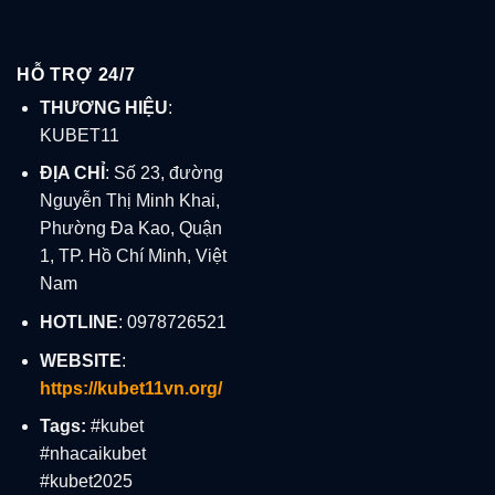
HỖ TRỢ 24/7
THƯƠNG HIỆU
:
KUBET11
ĐỊA CHỈ
:
Số 23, đường
Nguyễn Thị Minh Khai,
Phường Đa Kao, Quận
1, TP. Hồ Chí Minh, Việt
Nam
HOTLINE
:
0978726521
WEBSITE
:
https://kubet11vn.org/
Tags:
#kubet
#nhacaikubet
#kubet2025