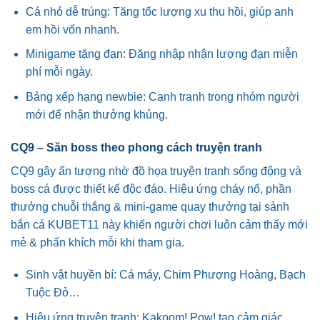
Cá nhỏ dễ trúng: Tăng tốc lượng xu thu hồi, giúp anh
em hồi vốn nhanh.
Minigame tặng đạn: Đăng nhập nhận lượng đạn miễn
phí mỗi ngày.
Bảng xếp hạng newbie: Cạnh tranh trong nhóm người
mới để nhận thưởng khủng.
CQ9 – Săn boss theo phong cách truyện tranh
CQ9 gây ấn tượng nhờ đồ họa truyện tranh sống động và
boss cá được thiết kế độc đáo. Hiệu ứng cháy nổ, phần
thưởng chuỗi thắng & mini-game quay thưởng tại sảnh
bắn cá KUBET11 này khiến người chơi luôn cảm thấy mới
mẻ & phấn khích mỗi khi tham gia.
Sinh vật huyền bí: Cá máy, Chim Phượng Hoàng, Bạch
Tuộc Đỏ…
Hiệu ứng truyện tranh: Kakoom! Pow! tạo cảm giác