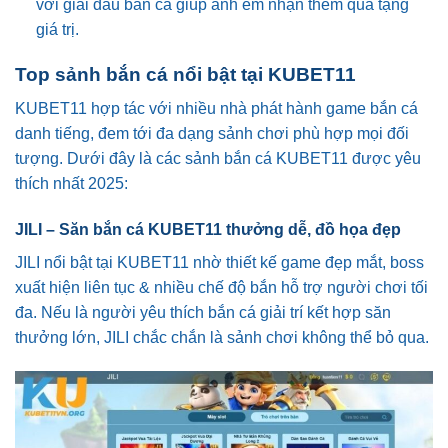
với giải đấu bắn cá giúp anh em nhận thêm quà tặng
giá trị.
Top sảnh bắn cá nổi bật tại KUBET11
KUBET11 hợp tác với nhiều nhà phát hành game bắn cá
danh tiếng, đem tới đa dạng sảnh chơi phù hợp mọi đối
tượng. Dưới đây là các sảnh bắn cá KUBET11 được yêu
thích nhất 2025:
JILI – Săn bắn cá KUBET11 thưởng dễ, đồ họa đẹp
JILI nổi bật tại KUBET11 nhờ thiết kế game đẹp mắt, boss
xuất hiện liên tục & nhiều chế độ bắn hỗ trợ người chơi tối
đa. Nếu là người yêu thích bắn cá giải trí kết hợp săn
thưởng lớn, JILI chắc chắn là sảnh chơi không thể bỏ qua.