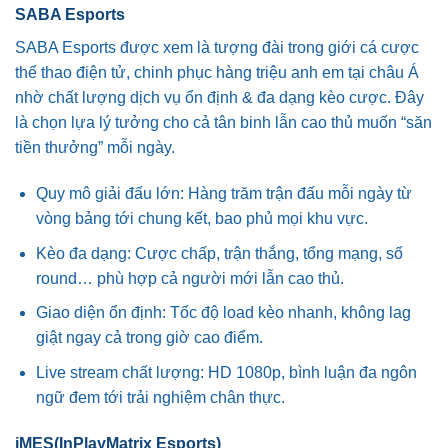
SABA Esports
SABA Esports được xem là tượng đài trong giới cá cược
thể thao điện tử, chinh phục hàng triệu anh em tại châu Á
nhờ chất lượng dịch vụ ổn định & đa dạng kèo cược. Đây
là chọn lựa lý tưởng cho cả tân binh lẫn cao thủ muốn “săn
tiền thưởng” mỗi ngày.
Quy mô giải đấu lớn: Hàng trăm trận đấu mỗi ngày từ
vòng bảng tới chung kết, bao phủ mọi khu vực.
Kèo đa dạng: Cược chấp, trận thắng, tổng mạng, số
round… phù hợp cả người mới lẫn cao thủ.
Giao diện ổn định: Tốc độ load kèo nhanh, không lag
giật ngay cả trong giờ cao điểm.
Live stream chất lượng: HD 1080p, bình luận đa ngôn
ngữ đem tới trải nghiệm chân thực.
iMES(InPlayMatrix Esports)