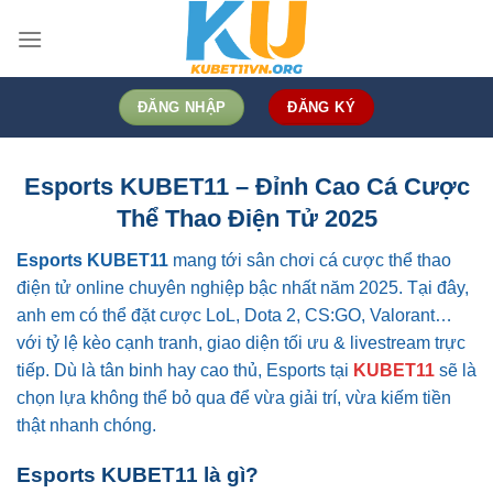
Bỏ
qua
nội
dung
ĐĂNG NHẬP
ĐĂNG KÝ
Esports KUBET11 – Đỉnh Cao Cá Cược
Thể Thao Điện Tử 2025
Esports KUBET11
mang tới sân chơi cá cược thể thao
điện tử online chuyên nghiệp bậc nhất năm 2025. Tại đây,
anh em có thể đặt cược LoL, Dota 2, CS:GO, Valorant…
với tỷ lệ kèo cạnh tranh, giao diện tối ưu & livestream trực
tiếp. Dù là tân binh hay cao thủ, Esports tại
KUBET11
sẽ là
chọn lựa không thể bỏ qua để vừa giải trí, vừa kiếm tiền
thật nhanh chóng.
Esports KUBET11 là gì?