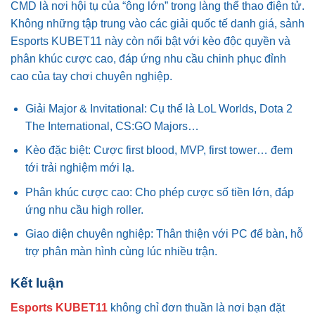
CMD là nơi hội tụ của “ông lớn” trong làng thể thao điện tử.
Không những tập trung vào các giải quốc tế danh giá, sảnh
Esports KUBET11 này còn nổi bật với kèo độc quyền và
phân khúc cược cao, đáp ứng nhu cầu chinh phục đỉnh
cao của tay chơi chuyên nghiệp.
Giải Major & Invitational: Cụ thể là LoL Worlds, Dota 2
The International, CS:GO Majors…
Kèo đặc biệt: Cược first blood, MVP, first tower… đem
tới trải nghiệm mới lạ.
Phân khúc cược cao: Cho phép cược số tiền lớn, đáp
ứng nhu cầu high roller.
Giao diện chuyên nghiệp: Thân thiện với PC để bàn, hỗ
trợ phân màn hình cùng lúc nhiều trận.
Kết luận
Esports
KUBET11
không chỉ đơn thuần là nơi bạn đặt