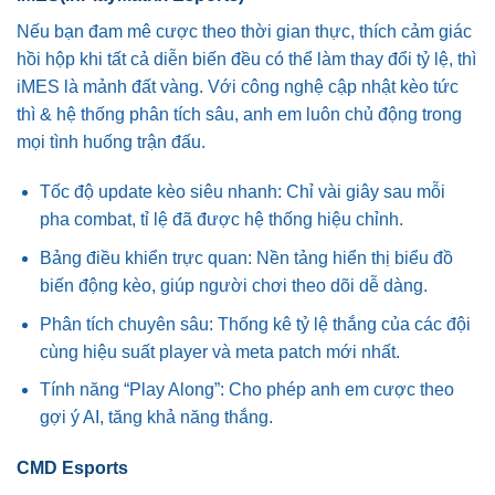
Nếu bạn đam mê cược theo thời gian thực, thích cảm giác
hồi hộp khi tất cả diễn biến đều có thể làm thay đổi tỷ lệ, thì
iMES là mảnh đất vàng. Với công nghệ cập nhật kèo tức
thì & hệ thống phân tích sâu, anh em luôn chủ động trong
mọi tình huống trận đấu.
Tốc độ update kèo siêu nhanh: Chỉ vài giây sau mỗi
pha combat, tỉ lệ đã được hệ thống hiệu chỉnh.
Bảng điều khiển trực quan: Nền tảng hiển thị biểu đồ
biến động kèo, giúp người chơi theo dõi dễ dàng.
Phân tích chuyên sâu: Thống kê tỷ lệ thắng của các đội
cùng hiệu suất player và meta patch mới nhất.
Tính năng “Play Along”: Cho phép anh em cược theo
gợi ý AI, tăng khả năng thắng.
CMD Esports