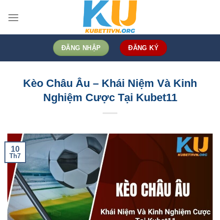
Bỏ
qua
nội
dung
ĐĂNG NHẬP
ĐĂNG KÝ
Kèo Châu Âu – Khái Niệm Và Kinh
Nghiệm Cược Tại Kubet11
10
Th7