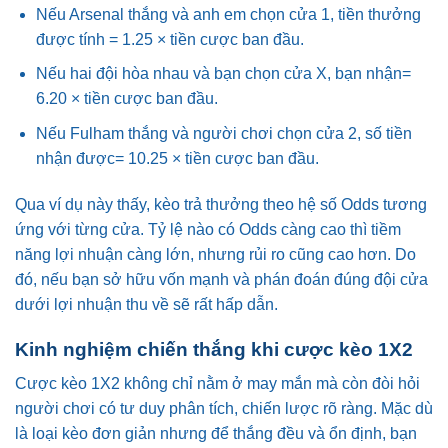
Nếu Arsenal thắng và anh em chọn cửa 1, tiền thưởng
được tính = 1.25 × tiền cược ban đầu.
Nếu hai đội hòa nhau và bạn chọn cửa X, bạn nhận=
6.20 × tiền cược ban đầu.
Nếu Fulham thắng và người chơi chọn cửa 2, số tiền
nhận được= 10.25 × tiền cược ban đầu.
Qua ví dụ này thấy, kèo trả thưởng theo hệ số Odds tương
ứng với từng cửa. Tỷ lệ nào có Odds càng cao thì tiềm
năng lợi nhuận càng lớn, nhưng rủi ro cũng cao hơn. Do
đó, nếu bạn sở hữu vốn mạnh và phán đoán đúng đội cửa
dưới lợi nhuận thu về sẽ rất hấp dẫn.
Kinh nghiệm chiến thắng khi cược kèo 1X2
Cược kèo 1X2 không chỉ nằm ở may mắn mà còn đòi hỏi
người chơi có tư duy phân tích, chiến lược rõ ràng. Mặc dù
là loại kèo đơn giản nhưng để thắng đều và ổn định, bạn