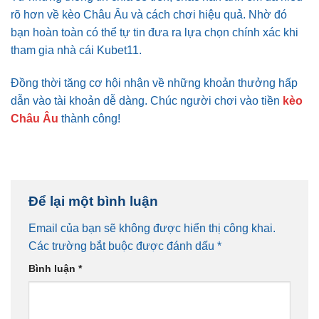
rõ hơn về kèo Châu Âu và cách chơi hiệu quả. Nhờ đó
bạn hoàn toàn có thể tự tin đưa ra lựa chọn chính xác khi
tham gia nhà cái Kubet11.
Đồng thời tăng cơ hội nhận về những khoản thưởng hấp
dẫn vào tài khoản dễ dàng. Chúc người chơi vào tiền
kèo
Châu Âu
thành công!
Để lại một bình luận
Email của bạn sẽ không được hiển thị công khai.
Các trường bắt buộc được đánh dấu
*
Bình luận
*