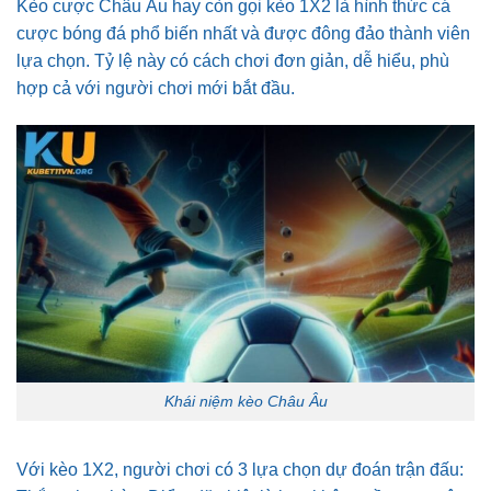
Kèo cược Châu Âu hay còn gọi kèo 1X2 là hình thức cá
cược bóng đá phổ biến nhất và được đông đảo thành viên
lựa chọn. Tỷ lệ này có cách chơi đơn giản, dễ hiểu, phù
hợp cả với người chơi mới bắt đầu.
Khái niệm kèo Châu Âu
Với kèo 1X2, người chơi có 3 lựa chọn dự đoán trận đấu: