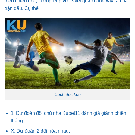
theo chiều dọc, tương ứng với 3 kết quả có thể xảy ra của
trận đấu. Cụ thể:
Cách đọc kèo
1: Dự đoán đội chủ nhà Kubet11 đánh giá giành chiến
thắng.
X: Dự đoán 2 đội hòa nhau.