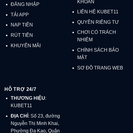
KHOẢN
ĐĂNG NHẬP
LIÊN HỆ KUBET11
TẢI APP
QUYỀN RIÊNG TƯ
NẠP TIỀN
CHƠI CÓ TRÁCH
RÚT TIỀN
NHIỆM
KHUYẾN MÃI
CHÍNH SÁCH BẢO
MẬT
SƠ ĐỒ TRANG WEB
HỖ TRỢ 24/7
THƯƠNG HIỆU
:
KUBET11
ĐỊA CHỈ
:
Số 23, đường
Nguyễn Thị Minh Khai,
Phường Đa Kao, Quận