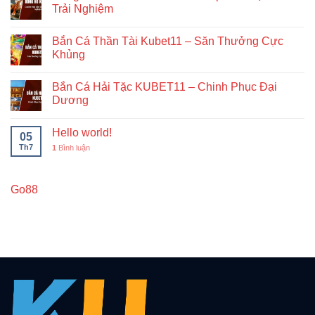
Trải Nghiệm
Bắn Cá Thần Tài Kubet11 – Săn Thưởng Cực
Khủng
Bắn Cá Hải Tặc KUBET11 – Chinh Phục Đại
Dương
Hello world!
05
Th7
1
Bình luận
Go88