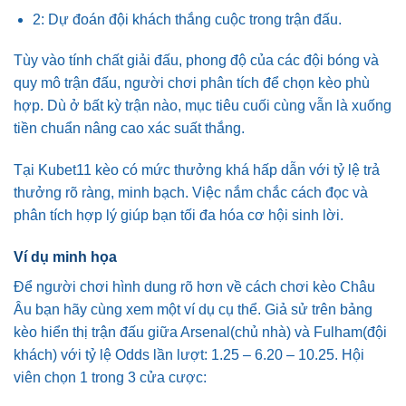
2: Dự đoán đội khách thắng cuộc trong trận đấu.
Tùy vào tính chất giải đấu, phong độ của các đội bóng và
quy mô trận đấu, người chơi phân tích để chọn kèo phù
hợp. Dù ở bất kỳ trận nào, mục tiêu cuối cùng vẫn là xuống
tiền chuẩn nâng cao xác suất thắng.
Tại Kubet11 kèo có mức thưởng khá hấp dẫn với tỷ lệ trả
thưởng rõ ràng, minh bạch. Việc nắm chắc cách đọc và
phân tích hợp lý giúp bạn tối đa hóa cơ hội sinh lời.
Ví dụ minh họa
Để người chơi hình dung rõ hơn về cách chơi kèo Châu
Âu bạn hãy cùng xem một ví dụ cụ thể. Giả sử trên bảng
kèo hiển thị trận đấu giữa Arsenal(chủ nhà) và Fulham(đội
khách) với tỷ lệ Odds lần lượt: 1.25 – 6.20 – 10.25. Hội
viên chọn 1 trong 3 cửa cược: