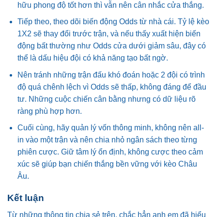
hữu phong độ tốt hơn thì vẫn nên cân nhắc cửa thắng.
Tiếp theo, theo dõi biến động Odds từ nhà cái. Tỷ lệ kèo
1X2 sẽ thay đổi trước trận, và nếu thấy xuất hiện biến
động bất thường như Odds cửa dưới giảm sâu, đây có
thể là dấu hiệu đội có khả năng tạo bất ngờ.
Nên tránh những trận đấu khó đoán hoặc 2 đội có trình
độ quá chênh lệch vì Odds sẽ thấp, không đáng để đầu
tư. Những cuộc chiến cân bằng nhưng có dữ liệu rõ
ràng phù hợp hơn.
Cuối cùng, hãy quản lý vốn thông minh, không nên all-
in vào một trận và nên chia nhỏ ngân sách theo từng
phiên cược. Giữ tâm lý ổn định, không cược theo cảm
xúc sẽ giúp bạn chiến thắng bền vững với kèo Châu
Âu.
Kết luận
Từ những thông tin chia sẻ trên, chắc hẳn anh em đã hiểu