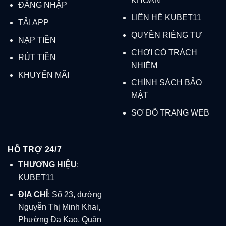
KHOẢN
ĐĂNG NHẬP
LIÊN HỆ KUBET11
TẢI APP
QUYỀN RIÊNG TƯ
NẠP TIỀN
CHƠI CÓ TRÁCH
RÚT TIỀN
NHIỆM
KHUYẾN MÃI
CHÍNH SÁCH BẢO
MẬT
SƠ ĐỒ TRANG WEB
HỖ TRỢ 24/7
THƯƠNG HIỆU
:
KUBET11
ĐỊA CHỈ
:
Số 23, đường
Nguyễn Thị Minh Khai,
Phường Đa Kao, Quận