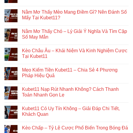
Nằm Mơ Thấy Mèo Mang Điềm Gì? Nên Đánh Số
Mấy Tại Kubet11?
Nằm Mơ Thấy Chó – Lý Giải Ý Nghĩa Và Tìm Cặp
Số May Mắn
Kèo Châu Âu – Khái Niệm Và Kinh Nghiệm Cược
Tại Kubet11
Mẹo Kiếm Tiền Kubet11 – Chia Sẻ 4 Phương
Pháp Hiệu Quả
Kubet11 Nạp Rút Nhanh Không? Cách Thanh
Toán Nhanh Gọn Lẹ
Kubet11 Có Uy Tín Không – Giải Đáp Chi Tiết,
Khách Quan
Kèo Chấp – Tỷ Lệ Cược Phổ Biến Trong Bóng Đá