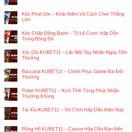
Kèo Phạt Góc – Khái Niệm Và Cách Chơi Thắng
Lớn
Kèo Chấp Đồng Banh – Tỷ Lệ Cược Hấp Dẫn
Trong Bóng Đá
Xóc Dĩa KUBET11 – Lắc Mỏi Tay, Nhận Ngay Tiền
Thưởng
Baccarat KUBET11 – Chinh Phục Game Bài Đổi
Thưởng
Poker KUBET11 – Kịch Tính Từng Phút, Nhận
Thưởng Khủng
Tài Xỉu KUBET11 – Trò Chơi Hấp Dẫn Hiện Nay
Rồng Hổ KUBET11 – Casino Hấp Dẫn Bạn Nên