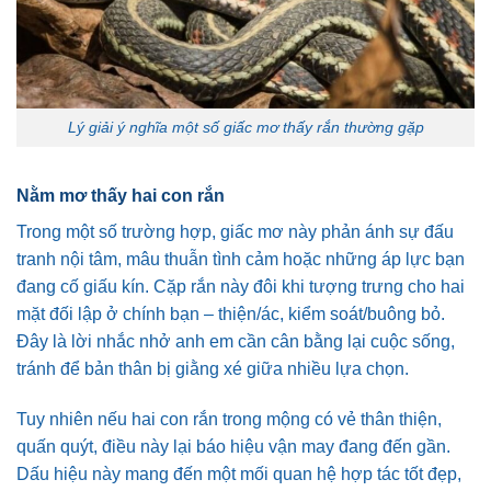
Lý giải ý nghĩa một số giấc mơ thấy rắn thường gặp
Nằm mơ thấy hai con rắn
Trong một số trường hợp, giấc mơ này phản ánh sự đấu
tranh nội tâm, mâu thuẫn tình cảm hoặc những áp lực bạn
đang cố giấu kín. Cặp rắn này đôi khi tượng trưng cho hai
mặt đối lập ở chính bạn – thiện/ác, kiểm soát/buông bỏ.
Đây là lời nhắc nhở anh em cần cân bằng lại cuộc sống,
tránh để bản thân bị giằng xé giữa nhiều lựa chọn.
Tuy nhiên nếu hai con rắn trong mộng có vẻ thân thiện,
quấn quýt, điều này lại báo hiệu vận may đang đến gần.
Dấu hiệu này mang đến một mối quan hệ hợp tác tốt đẹp,