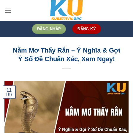
Bỏ
qua
nội
dung
ĐĂNG NHẬP
ĐĂNG KÝ
Nằm Mơ Thấy Rắn – Ý Nghĩa & Gợi
Ý Số Đề Chuẩn Xác, Xem Ngay!
11
Th7