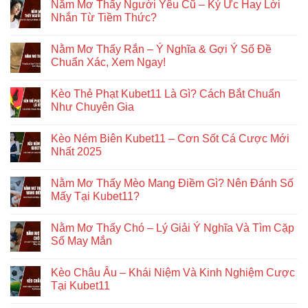
Nằm Mơ Thấy Người Yêu Cũ – Ký Ức Hay Lời
Nhắn Từ Tiềm Thức?
Nằm Mơ Thấy Rắn – Ý Nghĩa & Gợi Ý Số Đề
Chuẩn Xác, Xem Ngay!
Kèo Thẻ Phạt Kubet11 Là Gì? Cách Bắt Chuẩn
Như Chuyên Gia
Kèo Ném Biên Kubet11 – Cơn Sốt Cá Cược Mới
Nhất 2025
Nằm Mơ Thấy Mèo Mang Điềm Gì? Nên Đánh Số
Mấy Tại Kubet11?
Nằm Mơ Thấy Chó – Lý Giải Ý Nghĩa Và Tìm Cặp
Số May Mắn
Kèo Châu Âu – Khái Niệm Và Kinh Nghiệm Cược
Tại Kubet11