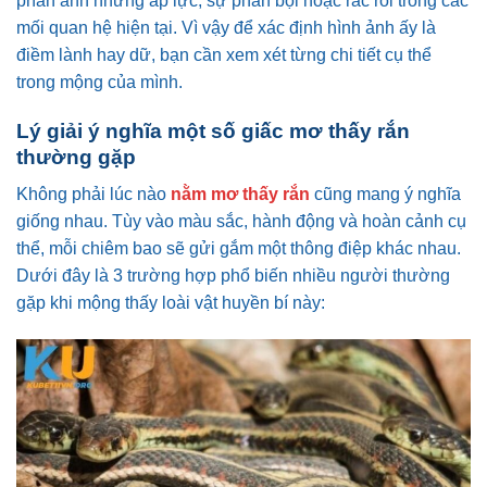
phản ánh những áp lực, sự phản bội hoặc rắc rối trong các
mối quan hệ hiện tại. Vì vậy để xác định hình ảnh ấy là
điềm lành hay dữ, bạn cần xem xét từng chi tiết cụ thể
trong mộng của mình.
Lý giải ý nghĩa một số giấc mơ thấy rắn
thường gặp
Không phải lúc nào
nằm mơ thấy rắn
cũng mang ý nghĩa
giống nhau. Tùy vào màu sắc, hành động và hoàn cảnh cụ
thể, mỗi chiêm bao sẽ gửi gắm một thông điệp khác nhau.
Dưới đây là 3 trường hợp phổ biến nhiều người thường
gặp khi mộng thấy loài vật huyền bí này: