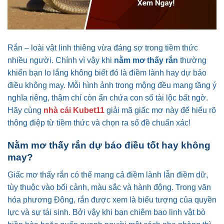
Rắn – loài vật linh thiêng vừa đáng sợ trong tiềm thức
nhiều người. Chính vì vậy khi
nằm mơ thấy rắn
thường
khiến bạn lo lắng không biết đó là điềm lành hay dự báo
điều không may. Mỗi hình ảnh trong mộng đều mang tầng ý
nghĩa riêng, thậm chí còn ẩn chứa con số tài lộc bất ngờ.
Hãy cùng
nhà cái
Kubet11
giải mã giấc mơ này để hiểu rõ
thông điệp từ tiềm thức và chọn ra số đề chuẩn xác!
Nằm mơ thấy rắn dự báo điều tốt hay không
may?
Giấc mơ thấy rắn có thể mang cả điềm lành lẫn điềm dữ,
tùy thuộc vào bối cảnh, màu sắc và hành động. Trong văn
hóa phương Đông, rắn được xem là biểu tượng của quyền
lực và sự tái sinh. Bởi vậy khi bạn chiêm bao linh vật bò