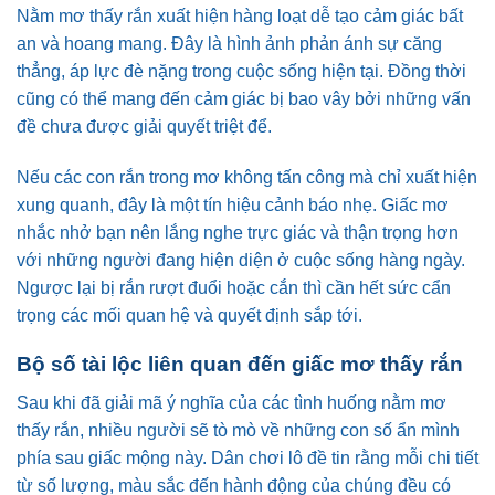
Nằm mơ thấy rắn xuất hiện hàng loạt dễ tạo cảm giác bất
an và hoang mang. Đây là hình ảnh phản ánh sự căng
thẳng, áp lực đè nặng trong cuộc sống hiện tại. Đồng thời
cũng có thể mang đến cảm giác bị bao vây bởi những vấn
đề chưa được giải quyết triệt để.
Nếu các con rắn trong mơ không tấn công mà chỉ xuất hiện
xung quanh, đây là một tín hiệu cảnh báo nhẹ. Giấc mơ
nhắc nhở bạn nên lắng nghe trực giác và thận trọng hơn
với những người đang hiện diện ở cuộc sống hàng ngày.
Ngược lại bị rắn rượt đuổi hoặc cắn thì cần hết sức cẩn
trọng các mối quan hệ và quyết định sắp tới.
Bộ số tài lộc liên quan đến giấc mơ thấy rắn
Sau khi đã giải mã ý nghĩa của các tình huống nằm mơ
thấy rắn, nhiều người sẽ tò mò về những con số ẩn mình
phía sau giấc mộng này. Dân chơi lô đề tin rằng mỗi chi tiết
từ số lượng, màu sắc đến hành động của chúng đều có