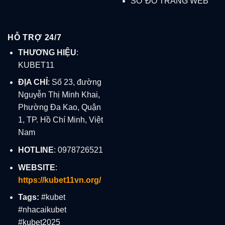
SƠ ĐỒ TRANG WEB
HỖ TRỢ 24/7
THƯƠNG HIỆU
:
KUBET11
ĐỊA CHỈ
:
Số 23, đường
Nguyễn Thị Minh Khai,
Phường Đa Kao, Quận
1, TP. Hồ Chí Minh, Việt
Nam
HOTLINE
:
0978726521
WEBSITE
:
https://kubet11vn.org/
Tags:
#kubet
#nhacaikubet
#kubet2025